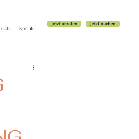
jetzt anrufen
jetzt buchen
 mich
Kontakt
G
NG