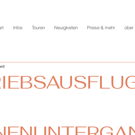
rt
Infos
Touren
Neuigkeiten
Preise & mehr
über
eit
RIEBSAUSFLU
NENUNTERGA