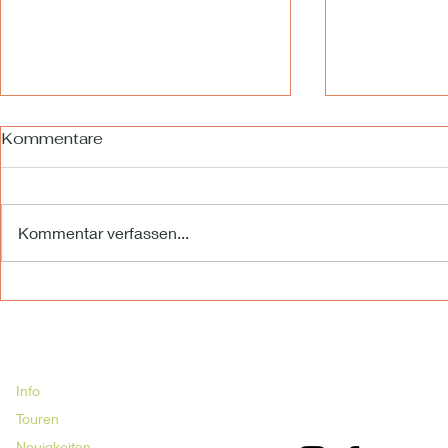
Kommentare
Kommentar verfassen...
TOUR MIT NERVENKITZEL
SAVE THE
FORTBILDU
Info
Touren
Neuigkeiten