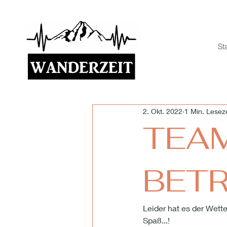
Sta
2. Okt. 2022
1 Min. Leseze
TEAM
BET
Leider hat es der Wette
Spaß...!