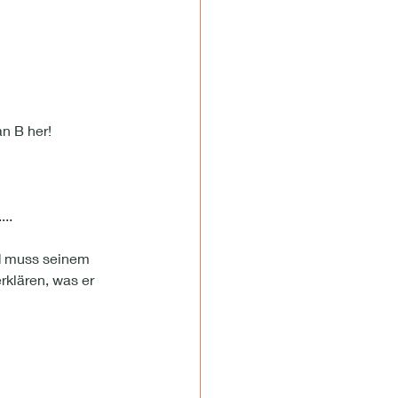
an B her!
..
d muss seinem 
rklären, was er 