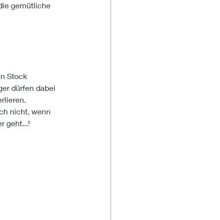
die gemütliche 
n Stock 
er dürfen dabei 
lieren. 
ch nicht, wenn 
 geht...!