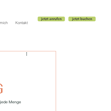
jetzt anrufen
jetzt buchen
 mich
Kontakt
G
r jede Menge 