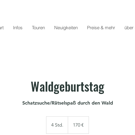
rt
Infos
Touren
Neuigkeiten
Preise & mehr
über
Waldgeburtstag
Schatzsuche/Rätselspaß durch den Wald
170
Euro
4 Std.
4
170 €
S